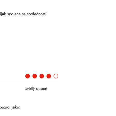
ijak spojena se společností
světlý stupeň
ozici jako: