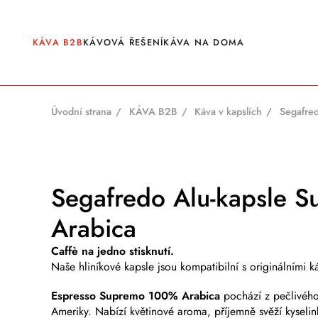
content
KÁVA B2B
KÁVOVÁ ŘEŠENÍ
KÁVA NA DOMA
Úvodní strana
KÁVA B2B
Káva v kapslích
Zrnková káva
Certifikovaná káva
Káva v kapslích
Bezkofeinová káva
Segafredo Alu-kapsle 
fabia Wiener Premium Kaffee
Čaje Brodies
Arabica
Čaje Tiktak Premium
Ostatní nápoje
Doplňkové produkty
Caffè na jedno stisknutí.
Naše hliníkové kapsle jsou kompatibilní s originálními 
Espresso Supremo 100% Arabica
pochází z pečlivého 
Ameriky. Nabízí květinové aroma, příjemně svěží kyseli