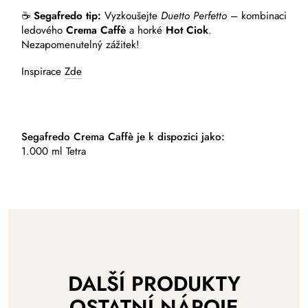
☕
Segafredo tip:
Vyzkoušejte
Duetto Perfetto
– kombinaci
ledového
Crema Caffè
a horké
Hot Ciok
.
Nezapomenutelný zážitek!
Inspirace
Zde
Segafredo Crema Caffè je k dispozici jako:
1.000 ml Tetra
DALŠÍ PRODUKTY
OSTATNÍ NÁPOJE