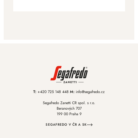
T:
+420 725 148 448
M:
info@segafredo.cz
Segafredo Zanetti CR spol. s r.o.
Beranových 707
199 00 Praha 9
SEGAFREDO V ČR A SK