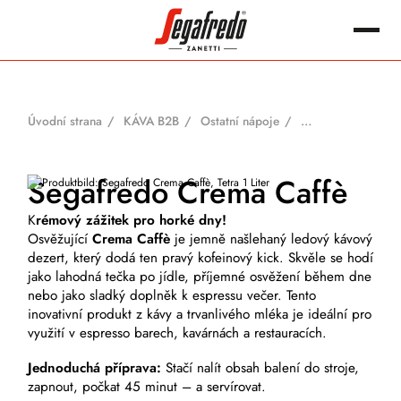
content
Hledat:
Úvodní strana
KÁVA B2B
Ostatní nápoje
Sega
Segafredo Crema Caffè
K
rémový zážitek pro horké dny!
Osvěžující
Crema Caffè
je jemně našlehaný ledový kávový
dezert, který dodá ten pravý kofeinový kick. Skvěle se hodí
jako lahodná tečka po jídle, příjemné osvěžení během dne
nebo jako sladký doplněk k espressu večer. Tento
inovativní produkt z kávy a trvanlivého mléka je ideální pro
využití v espresso barech, kavárnách a restauracích.
Jednoduchá příprava:
Stačí nalít obsah balení do stroje,
zapnout, počkat 45 minut – a servírovat.