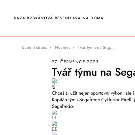
content
KÁVA B2B
KÁVOVÁ ŘEŠENÍ
KÁVA NA DOMA
Úvodní strana
Novinky
Tvář týmu na Segafredo Sahara Race
Zrnková káva
27. ČERVENCE 2023
Certifikovaná káva
Tvář týmu na Seg
Káva v kapslích
Bezkofeinová káva
fabia Wiener Premium Kaffee
Čaje Brodies
Chceš si užít nejen sportovní výkon, ale 
Čaje Tiktak Premium
Ostatní nápoje
Kapitán týmu Segafredo-Cyklostar Pirelli j
Doplňkové produkty
Segafredo.